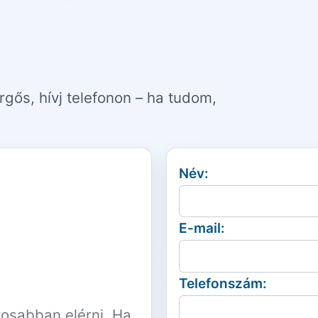
ürgős, hívj telefonon – ha tudom,
Név:
E-mail:
Telefonszám:
tosabban elérni. Ha