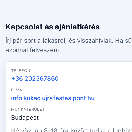
Kapcsolat és ajánlatkérés
Írj pár sort a lakásról, és visszahívlak. Ha s
azonnal felveszem.
TELEFON
+36 202567860
E-MAIL
info kukac ujrafestes pont hu
MUNKATERÜLET
Budapest
Hétköznap 8–18 óra között tudsz a legbiz