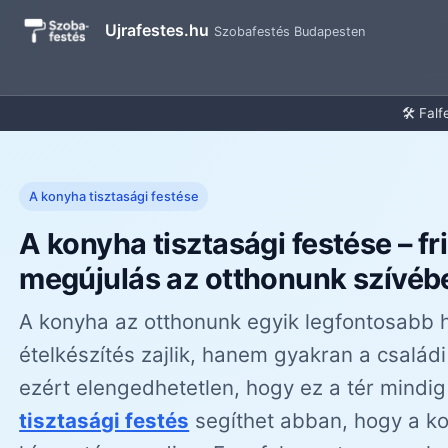
Ujrafestes.hu
Szobafestés Budapesten
🛠️ Fal
A konyha tisztasági festése
A konyha tisztasági festése – f
megújulás az otthonunk szívéb
A konyha az otthonunk egyik legfontosabb 
ételkészítés zajlik, hanem gyakran a családi
ezért elengedhetetlen, hogy ez a tér mindig
tisztasági festés
segíthet abban, hogy a ko