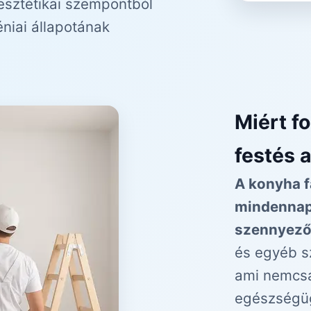
esztétikai szempontból
éniai állapotának
Miért f
festés 
A konyha f
mindennapi
szennyező
és egyéb s
ami nemcsa
egészségüg