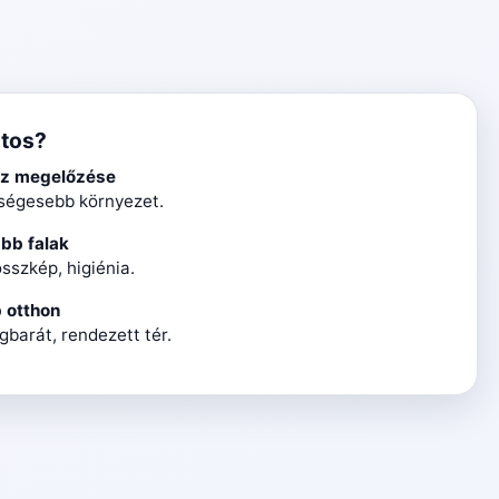
ntos?
z megelőzése
ségesebb környezet.
ább falak
sszkép, higiénia.
 otthon
barát, rendezett tér.