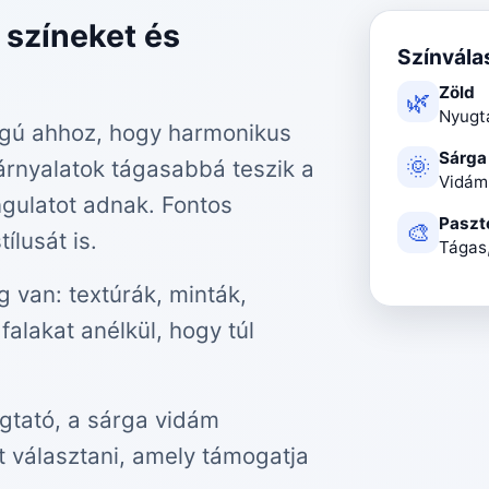
 színeket és
Színvála
Zöld
🌿
Nyugt
ságú ahhoz, hogy harmonikus
Sárga
🌞
árnyalatok tágasabbá teszik a
Vidám
ngulatot adnak. Fontos
Paszte
🎨
ílusát is.
Tágas,
 van: textúrák, minták,
falakat anélkül, hogy túl
ugtató, a sárga vidám
t választani, amely támogatja