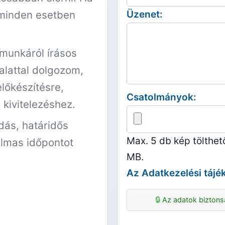
minden esetben
Üzenet:
 munkáról írásos
alattal dolgozom,
lőkészítésre,
Csatolmányok:
kivitelezéshez.
dás, határidős
Max. 5 db kép tölthet
almas időpontot
MB.
Az
Adatkezelési tájé
Az adatok bizton