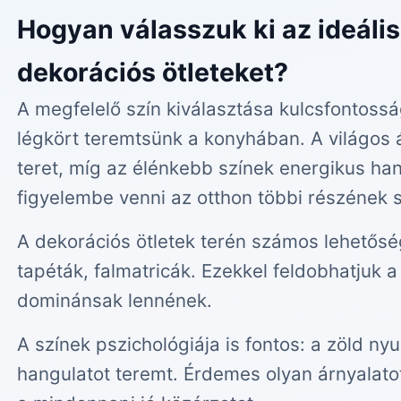
Hogyan válasszuk ki az ideális
dekorációs ötleteket?
A megfelelő szín kiválasztása kulcsfontos
légkört teremtsünk a konyhában. A világos 
teret, míg az élénkebb színek energikus ha
figyelembe venni az otthon többi részének st
A dekorációs ötletek terén számos lehetőség
tapéták, falmatricák. Ezekkel feldobhatjuk a 
dominánsak lennének.
A színek pszichológiája is fontos: a zöld ny
hangulatot teremt. Érdemes olyan árnyalato