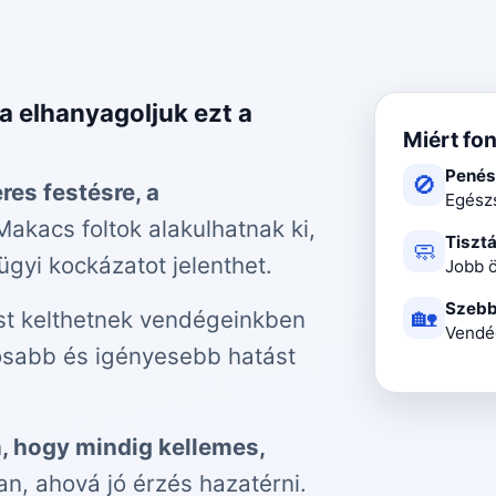
a elhanyagoljuk ezt a
Miért fo
Penés
🚫
res festésre, a
Egész
akacs foltok alakulhatnak ki,
Tiszt
🧼
gyi kockázatot jelenthet.
Jobb ö
Szebb
🏡
st kelthetnek vendégeinkben
Vendég
gosabb és igényesebb hatást
n, hogy mindig kellemes,
an, ahová jó érzés hazatérni.