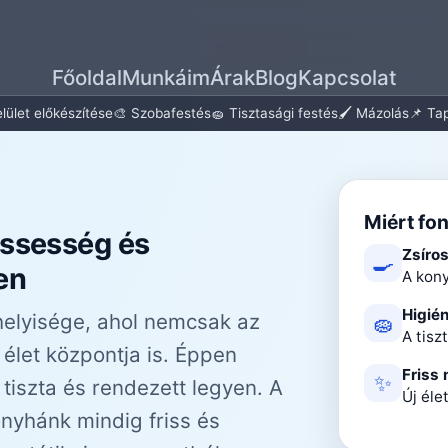
Főoldal
Munkáim
Árak
Blog
Kapcsolat
felület előkészítése
🎨 Szobafestés
🧽 Tisztasági festés
🖌️ Mázolás
📌 Ta
Miért fo
rissesség és
Zsíro
🍳
en
A kony
Higién
helyisége, ahol nemcsak az
🧽
A tisz
 élet központja is. Éppen
Friss
✨
 tiszta és rendezett legyen. A
Új éle
nyhánk mindig friss és