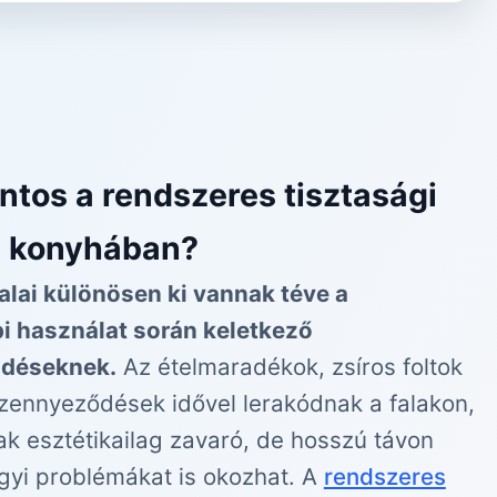
ontos a rendszeres tisztasági
a konyhában?
alai különösen ki vannak téve a
 használat során keletkező
déseknek.
Az ételmaradékok, zsíros foltok
zennyeződések idővel lerakódnak a falakon,
k esztétikailag zavaró, de hosszú távon
yi problémákat is okozhat. A
rendszeres