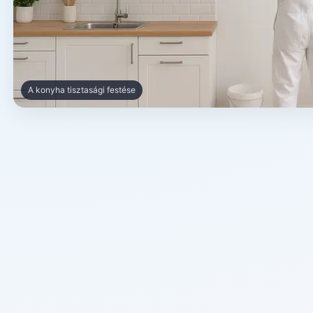
A konyha tisztasági festése