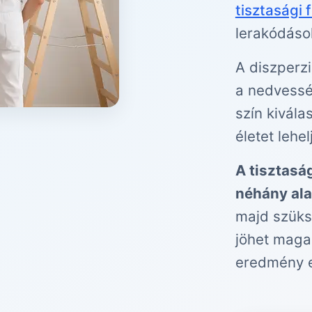
tisztasági 
lerakódáso
A diszperzi
a nedvessé
szín kivála
életet lehe
A tisztasá
néhány ala
majd szüks
jöhet maga 
eredmény 