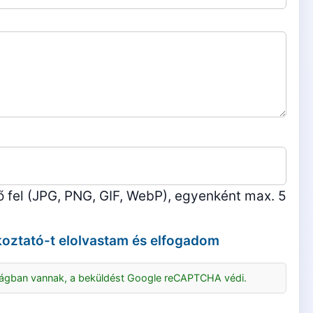
ő fel (JPG, PNG, GIF, WebP), egyenként max. 5
koztató
-t elolvastam és elfogadom
ságban vannak, a beküldést Google reCAPTCHA védi.