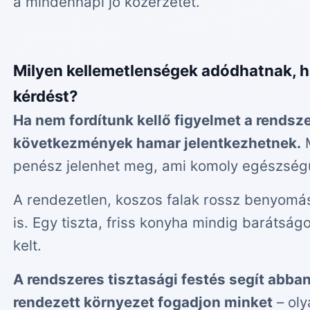
a mindennapi jó közérzetet.
Milyen kellemetlenségek adódhatnak, h
kérdést?
Ha nem fordítunk kellő figyelmet a rendsze
következmények hamar jelentkezhetnek.
M
penész jelenhet meg, ami komoly egészségü
A rendezetlen, koszos falak rossz benyomá
is. Egy tiszta, friss konyha mindig barátsá
kelt.
A rendszeres tisztasági festés segít abba
rendezett környezet fogadjon minket
– oly