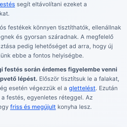
festés
segít eltávolítani ezeket a
kat.
ós festékek könnyen tisztíthatók, ellenállnak
gnek és gyorsan száradnak. A megfelelő
sztása pedig lehetőséget ad arra, hogy új
ljünk ebbe a fontos helyiségbe.
gi festés során érdemes figyelembe venni
pvető lépést.
Először tisztítsuk le a falakat,
ég esetén végezzük el a
glettelést
. Ezután
a festés, egyenletes réteggel. Az
egy
friss és megújult
konyha lesz.