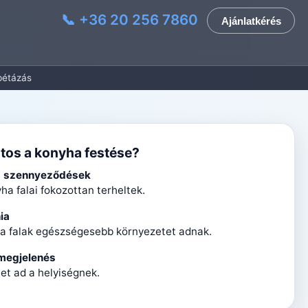
📞 +36 20 256 7860
Ajánlatkérés
pétázás
ntos a konyha festése?
s szennyeződések
ha falai fokozottan terheltek.
ia
ta falak egészségesebb környezetet adnak.
 megjelenés
tet ad a helyiségnek.